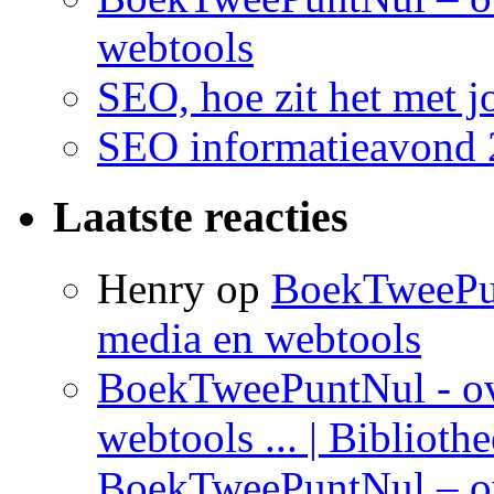
webtools
SEO, hoe zit het met 
SEO informatieavond 
Laatste reacties
Henry op
BoekTweePun
media en webtools
BoekTweePuntNul - ove
webtools ... | Bibliothe
BoekTweePuntNul – ov