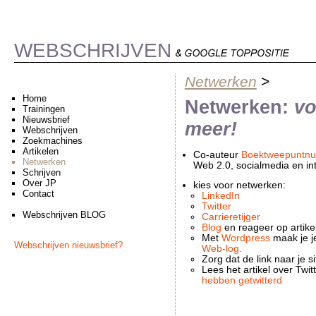
WEBSCHRIJVEN
Netwerken
>
Home
Netwerken:
vo
Trainingen
Nieuwsbrief
meer!
Webschrijven
Zoekmachines
Artikelen
Co-auteur
Boektweepuntnu
Netwerken
Web 2.0, socialmedia en int
Schrijven
Over JP
kies voor netwerken:
Contact
LinkedIn
Twitter
Webschrijven BLOG
Carrieretijger
Blog
en reageer op artike
Met
Wordpress
maak je je
Webschrijven nieuwsbrief?
Web-log.
Zorg dat de link naar je s
Lees het artikel over Twit
hebben getwitterd