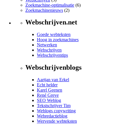
Zoekmachine-optimalisatie
(6)
Zoekmachinenieuws
(2)
Webschrijven.net
Goede webteksten
Hoog in zoekmachines
Netwerken
Webschrijven
Webschrijventips
Webschrijvenblogs
Aartjan van Erkel
Echt helder
Karel Geenen
René Greve
SEO Weblog
Tekstschrijver Tim
Weblogs copywriting
Webredactieblog
Wervende webteksten