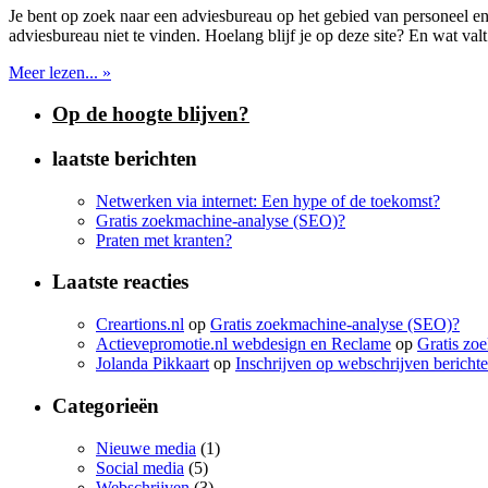
Je bent op zoek naar een adviesbureau op het gebied van personeel en
adviesbureau niet te vinden. Hoelang blijf je op deze site? En wat valt 
Meer lezen... »
Op de hoogte blijven?
laatste berichten
Netwerken via internet: Een hype of de toekomst?
Gratis zoekmachine-analyse (SEO)?
Praten met kranten?
Laatste reacties
Creartions.nl
op
Gratis zoekmachine-analyse (SEO)?
Actievepromotie.nl webdesign en Reclame
op
Gratis zo
Jolanda Pikkaart
op
Inschrijven op webschrijven bericht
Categorieën
Nieuwe media
(1)
Social media
(5)
Webschrijven
(3)